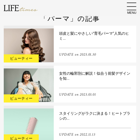
MENU
「パーマ」の記事
頭皮と髪にやさしい“育毛パーマ”人気のヒ
ミ...
UPDATE on
2025.01.30
ビューティー
女性の輪郭別に解説！似合う前髪デザイン
を知...
UPDATE on
2023.03.01
ビューティー
スタイリングがラクに決まる！ヒートブラ
シの...
UPDATE on
2022.11.13
ビューティー