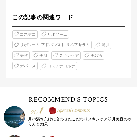
この記事の関連ワード
コスデコ
リポソーム
リポソーム アドバンスト リペアセラム
艶肌
美容
美肌
スキンケア
美容液
デパコス
コスメデコルテ
RECOMMEND’S TOPICS
月の満ち欠けに合わせたこだわりスキンケア♡月美容のや
り方と効果