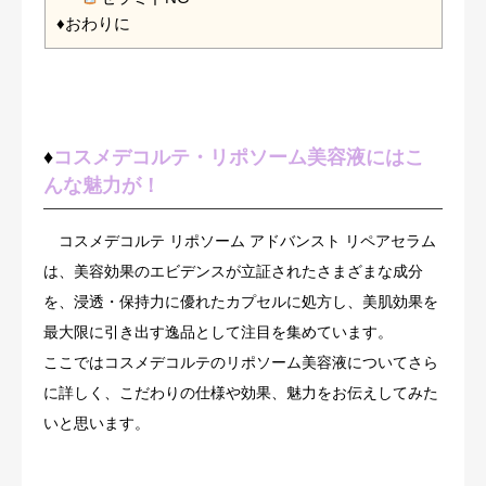
♦︎おわりに
♦︎
コスメデコルテ・リポソーム美容液にはこ
んな魅力が！
コスメデコルテ リポソーム アドバンスト リペアセラム
は、美容効果のエビデンスが立証されたさまざまな成分
を、浸透・保持力に優れたカプセルに処方し、美肌効果を
最大限に引き出す逸品として注目を集めています。
ここではコスメデコルテのリポソーム美容液についてさら
に詳しく、こだわりの仕様や効果、魅力をお伝えしてみた
いと思います。