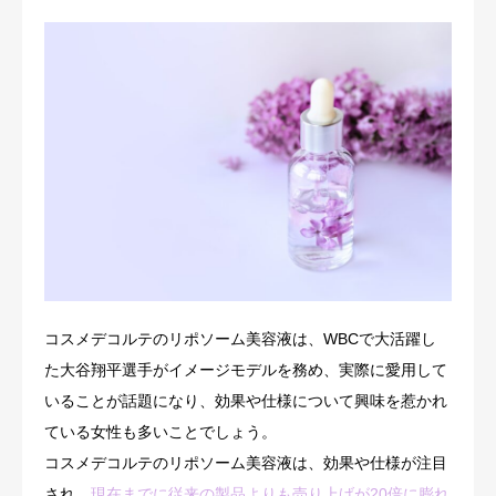
コスメデコルテのリポソーム美容液は、WBCで大活躍し
た大谷翔平選手がイメージモデルを務め、実際に愛用して
いることが話題になり、効果や仕様について興味を惹かれ
ている女性も多いことでしょう。
コスメデコルテのリポソーム美容液は、効果や仕様が注目
され、
現在までに従来の製品よりも売り上げが20倍に膨れ