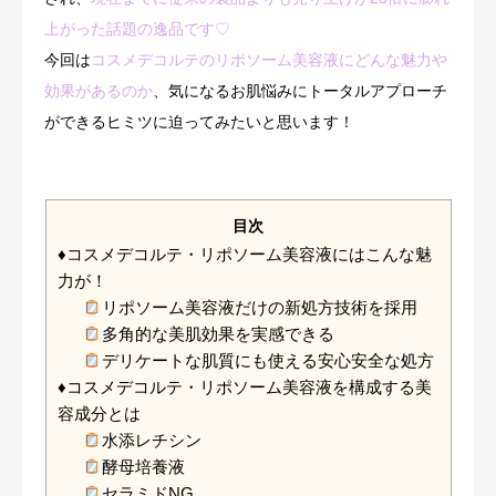
上がった話題の逸品です♡
今回は
コスメデコルテのリポソーム美容液にどんな魅力や
効果があるのか
、気になるお肌悩みにトータルアプローチ
ができるヒミツに迫ってみたいと思います！
目次
♦︎コスメデコルテ・リポソーム美容液にはこんな魅
力が！
リポソーム美容液だけの新処方技術を採用
多角的な美肌効果を実感できる
デリケートな肌質にも使える安心安全な処方
♦︎コスメデコルテ・リポソーム美容液を構成する美
容成分とは
水添レチシン
酵母培養液
セラミドNG