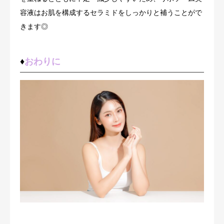
容液はお肌を構成するセラミドをしっかりと補うことがで
きます◎
♦︎
おわりに