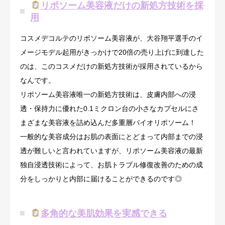
リポソーム美容液だけの新処方技術を採
用
コスメデコルテのリポソーム美容液が、大谷翔平選手のイ
メージモデル起用がきっかけで20倍の売り上げに到達した
のは、このコスメだけの新処方技術が採用されているから
なんです。
リポソーム美容液唯一の新処方技術は、皮膚内部への浸
透・保持力に優れた0.1ミクロン台の小さなカプセルにさ
まざまな美容液を詰め込んだ多重層バイオリポソーム！
一般的な美容成分はお肌の表面にとどまって内部までの浸
透が難しいと言われていますが、リポソーム美容液の最新
独自浸透技術によって、お肌トラブル修復改善のための成
分をしっかりと内部に届けることができるのです◎
多角的な美肌効果を実感できる