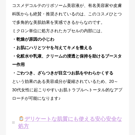
コスメデコルテのリポソーム美容液が、有名美容家や皮膚
科医からも絶賛・推奨されているのは、このコスメひとつ
で多角的な美肌効果を実感できるからなのです。
ミクロン単位に処方されたカプセルの内部には、
・乾燥が原因の小じわ
・お肌にハリとツヤを与えてキメを整える
・化粧水や乳液、クリームの浸透と保持を助けるブースタ
ー作用
・ごわつき、ざらつきが目立つお肌をやわらかくする
という効果のある美容成分が凝縮されているため、20～
30代女性に起こりやすいお肌トラブルへトータル的なアプ
ローチが可能になります♪
デリケートな肌質にも使える安心安全な
処方