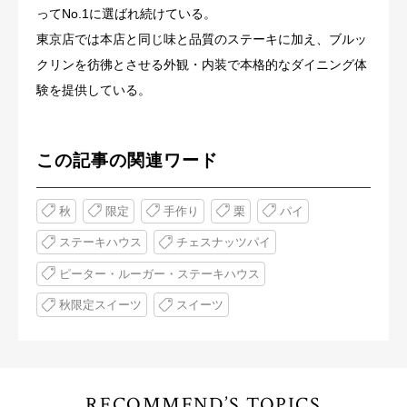
ってNo.1に選ばれ続けている。
東京店では本店と同じ味と品質のステーキに加え、ブルッ
クリンを彷彿とさせる外観・内装で本格的なダイニング体
験を提供している。
この記事の関連ワード
秋
限定
手作り
栗
パイ
ステーキハウス
チェスナッツパイ
ピーター・ルーガー・ステーキハウス
秋限定スイーツ
スイーツ
RECOMMEND’S TOPICS