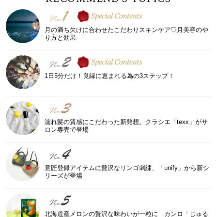
月の満ち欠けに合わせたこだわりスキンケア♡月美容のや
り方と効果
1日5分だけ！良縁に恵まれる為の3ステップ！
濡れ髪の質感にこだわった新発想。クラシエ「texx」がサ
ロン専売で登場
意匠登録アイテムに贅沢なリンゴ刺繍、「unify」から新シ
リーズが登場
北海道産メロンの贅沢な味わいが一粒に カンロ「じゅる